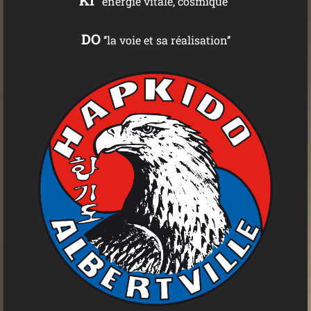
KI
''énergie vitale, cosmique''
DO
‘’la voie et sa réalisation’’