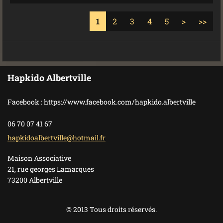
1
2
3
4
5
>
>>
Hapkido Albertville
Facebook : https://www.facebook.com/hapkido.albertville
06 70 07 41 67
hapkidoa
lbertvil
le@hotma
il.fr
Maison Associative
21, rue georges Lamarques
73200 Albertville
© 2013 Tous droits réservés.